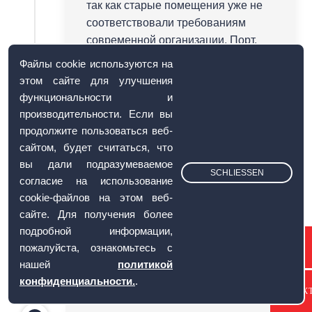
так как старые помещения уже не
соответствовали требованиям
современной организации. Порт,
город и близлежащие федеральные
Файлы cookie используются на
земли находятся в пределах легкой
этом сайте для улучшения
досягаемости от служб
функциональности и
обслуживания клиентов и
производительности. Если вы
транспортных средств доставки.
продолжите пользоваться веб-
Отныне в спектр услуг входит
сайтом, будет считаться, что
проектирование и поставка
вы дали подразумеваемое
SCHLIESSEN
комплексных кухонь для отелей и
согласие на использование
судов, а также кухонь столовых для
cookie-файлов на этом веб-
казарм, домов престарелых и т. д.
сайте. Для получения более
подробной информации,
пожалуйста, ознакомьтесь с
нашей
политикой
конфиденциальности.
.
КОНТАК